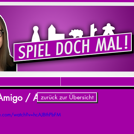
 Amigo / Andrea Milke
zurück zur Übersicht
be.com/watch?v=hcAJBthPbFM