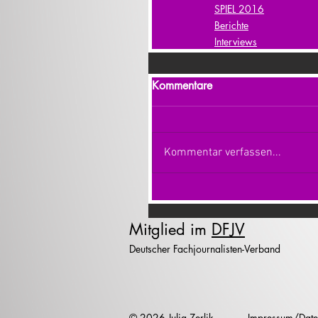
SPIEL 2016
Berichte
Interviews
Kommentare
Kommentar verfassen...
Mitglied im
DFJV
Deutscher Fachjournalisten-Verband
© 2026 Julia Zerlik
Impressum/Date