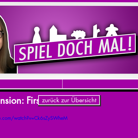
sion: First Class
zurück zur Übersicht
be.com/watch?v=Ck6sZySWheM