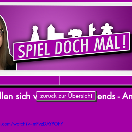
llen sich vor: HUCH! & friends - A
zurück zur Übersicht
be.com/watch?v=mPvzDAYPOhY