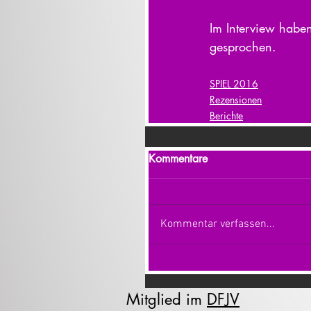
Im Interview haben
gesprochen.
SPIEL 2016
Rezensionen
Berichte
Kommentare
Kommentar verfassen...
Mitglied im
DFJV