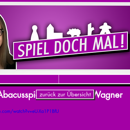
 Abacusspiele / Matthias Wagner
zurück zur Übersicht
be.com/watch?v=eU-Xa1P1BfU