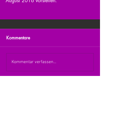
August 2016 vorstellen.
Kommentare
Kommentar verfassen...
zurück zur Übersicht
nach oben
© 2026 Julia Zerlik
Impressum/Datenschutzerklärung
Kontakt