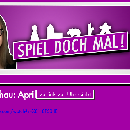
hau: April 2016
zurück zur Übersicht
e.com/watch?v=X81t8FS3tJE