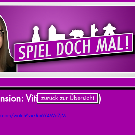
sion: Viticulture (Preview)
zurück zur Übersicht
be.com/watch?v=kRe6Y4WdZjM