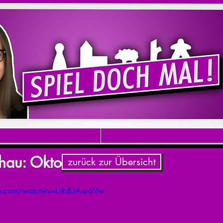
hau: Oktober 2015
zurück zur Übersicht
be.com/watch?v=URdUA-a-6Vw