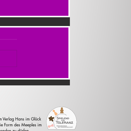
n Verlag Hans im Glück
 die Form des Meeples im
enden zu dürfen.