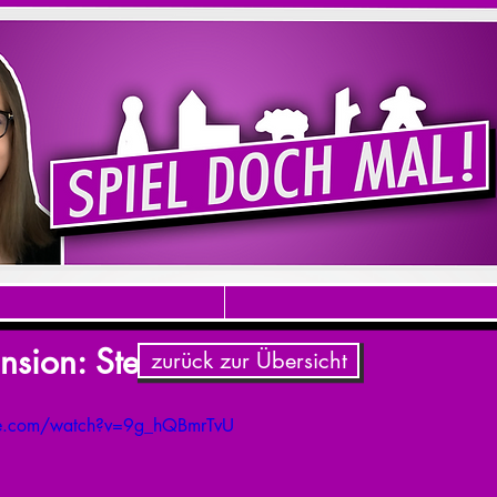
nsion: Steam Time
zurück zur Übersicht
be.com/watch?v=9g_hQBmrTvU