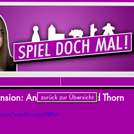
nsion: Andor - Chada und Thorn
zurück zur Übersicht
e.com/watch?v=niisa5XB9uY