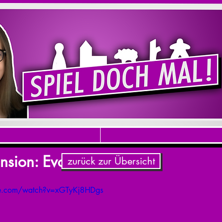
nsion: Evolution
zurück zur Übersicht
be.com/watch?v=xGTyKj8HDgs