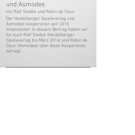
und Asmodee
mit Ralf Siedek und Robin de Cleur
Der Heidelberger Spieleverlag und
Asmodee kooperieren seit 2015
miteinander. In diesem Beitrag haben wir
für euch Ralf Siedek (Heidelberger
Spieleverlag bis März 2016) und Robin de
Cleur (Asmodee) über diese Kooperation
befragt.