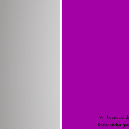
Wir haben auf d
Rothenbücher getr