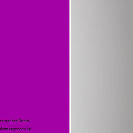
sprecher Daniel 
etzt ergangen ist.