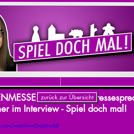
NMESSE 2025 - NSV - Pressesprec
zurück zur Übersicht
r im Interview - Spiel doch mal!
e.com/watch?v=lOqJyINuXjE