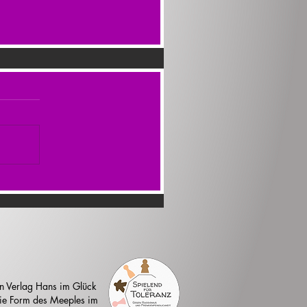
n Verlag Hans im Glück
 die Form des Meeples im