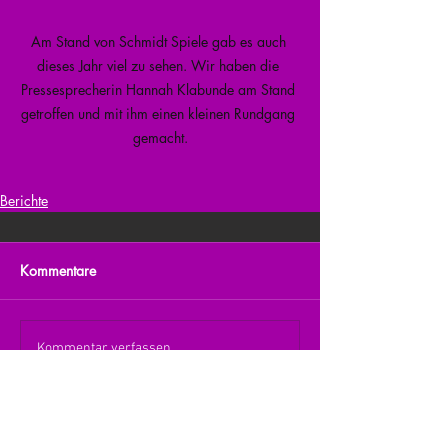
Am Stand von Schmidt Spiele gab es auch 
dieses Jahr viel zu sehen. Wir haben die 
Pressesprecherin Hannah Klabunde am Stand 
getroffen und mit ihm einen kleinen Rundgang 
gemacht.
Berichte
Kommentare
Kommentar verfassen...
zurück zur Übersicht