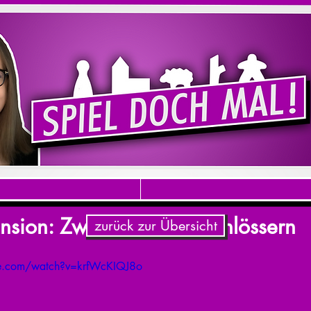
nsion: Zwischen zwei Schlössern
zurück zur Übersicht
be.com/watch?v=krfWcKIQJ8o