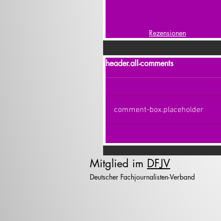
Rezensionen
header.all-comments
comment-box.placeholder
Mitglied im
DFJV
Deutscher Fachjournalisten-Verband