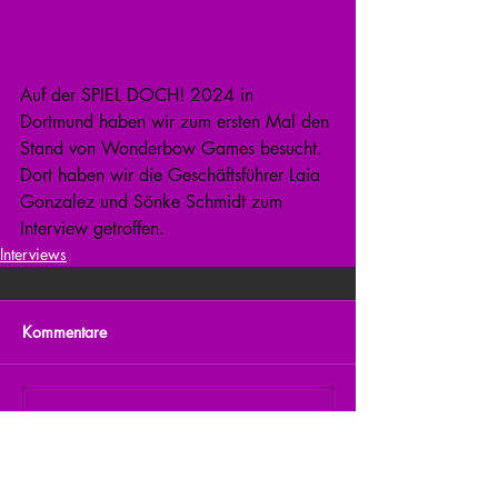
Auf der SPIEL DOCH! 2024 in 
Dortmund haben wir zum ersten Mal den 
Stand von Wonderbow Games besucht. 
Dort haben wir die Geschäftsführer Laia 
Gonzalez und Sönke Schmidt zum 
Interview getroffen.
Interviews
Kommentare
Kommentar verfassen...