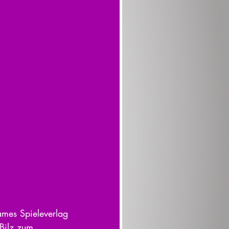
es Spieleverlag 
Bilz zum 