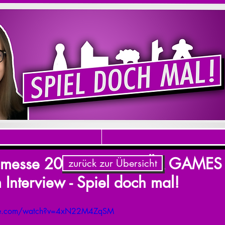
nmesse 2024 - HEIDELBÄR GAMES 
zurück zur Übersicht
im Interview - Spiel doch mal!
ube.com/watch?v=4xN22M4ZqSM