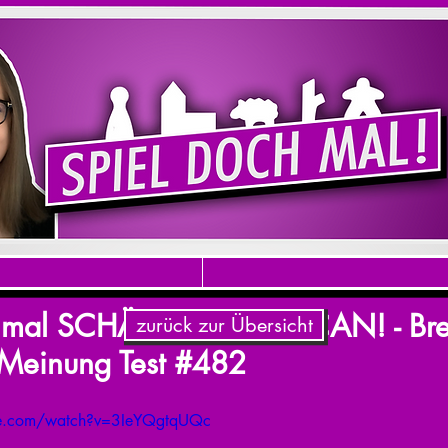
 mal SCHÄTZ IT IF YOU CAN! - Bret
zurück zur Übersicht
Meinung Test #482
be.com/watch?v=3IeYQgtqUQc