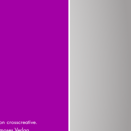
von crosscreative. 
 moses Verlag 