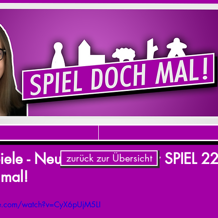
ele - Neuheiten nach der SPIEL 22 
zurück zur Übersicht
 mal!
be.com/watch?v=CyX6pUjM5LI