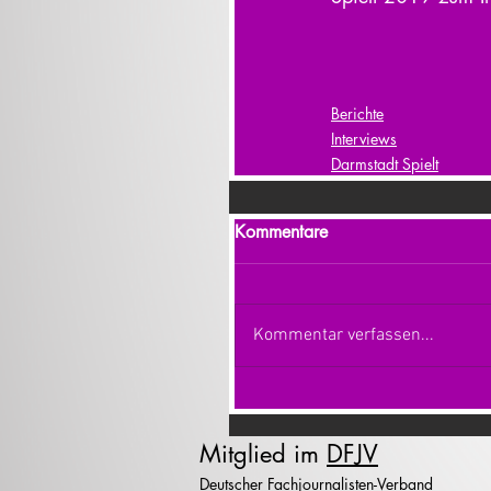
Berichte
Interviews
Darmstadt Spielt
Kommentare
Kommentar verfassen...
Mitglied im
DFJV
Deutscher Fachjournalisten-Verband