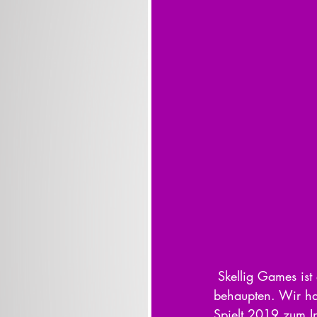
 Skellig Games ist einer der neuen kleineren Verlage, die sich seit kurzem am Markt 
behaupten. Wir ha
Spielt 2019 zum In