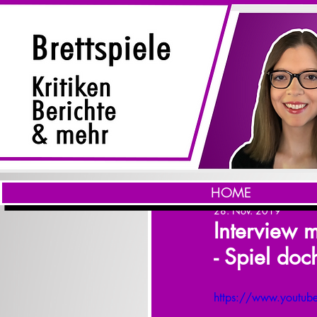
HOME
28. Nov. 2019
Interview m
- Spiel doc
https://www.youtu