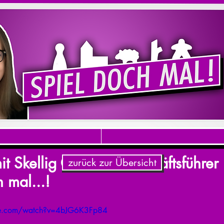
it Skellig Games - Geschäftsführer
zurück zur Übersicht
h mal...!
be.com/watch?v=4bJG6K3Fp84