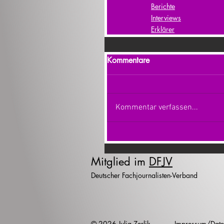
Berichte
Interviews
Erklärer
Kommentare
Kommentar verfassen...
Mitglied im
DFJV
Deutscher Fachjournalisten-Verband
© 2026 Julia Zerlik
Impressum/Date