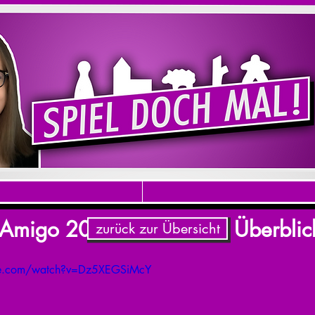
Amigo 2019 - Ein kleiner Überblic
zurück zur Übersicht
be.com/watch?v=Dz5XEGSiMcY