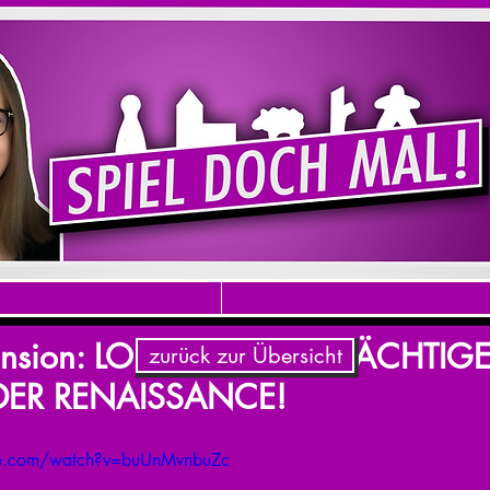
ension: LORENZO DER PRÄCHTIGE 
zurück zur Übersicht
 DER RENAISSANCE!
be.com/watch?v=buUnMvnbuZc