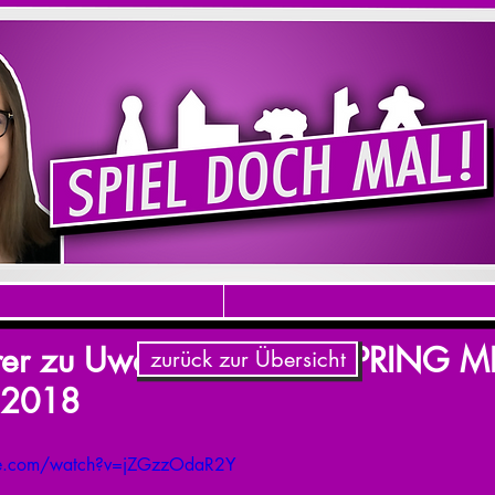
ärer zu Uwe Rosenbergs SPRING
zurück zur Übersicht
 2018
be.com/watch?v=jZGzzOdaR2Y