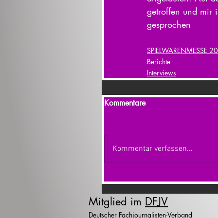
getroffen und mir 
gesprochen
SPIELWARENMESSE 2
Berichte
Interviews
Kommentare
Kommentar verfassen...
Mitglied im
DFJV
Deutscher Fachjournalisten-Verband