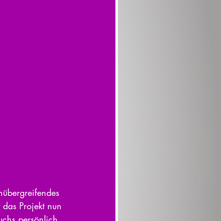
enübergreifendes 
 das Projekt nun 
chs persönlich 