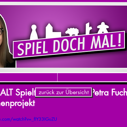
T Spielt! Interview mit Petra Fuc
zurück zur Übersicht
enprojekt
e.com/watch?v=_fIY33IGuZU