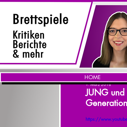
HOME
1. März 2018
JUNG und AL
Generation
https://www.youtub