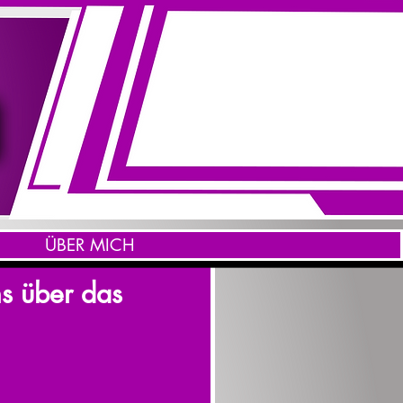
ÜBER MICH
hs über das