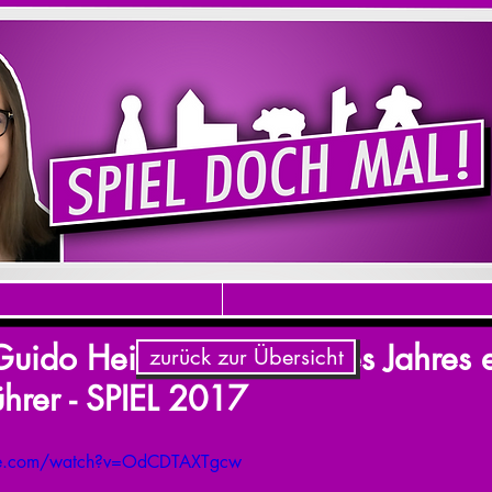
Guido Heinecke - Spiel des Jahres e
zurück zur Übersicht
hrer - SPIEL 2017
be.com/watch?v=OdCDTAXTgcw