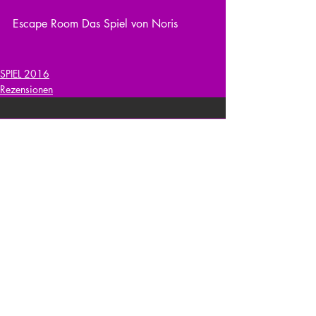
Escape Room Das Spiel von Noris
SPIEL 2016
Rezensionen
Kommentare
Kommentar verfassen...
zurück zur Übersicht
nach oben