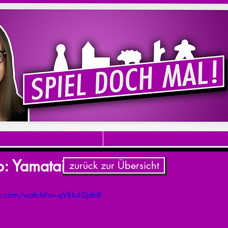
o: Yamatai
zurück zur Übersicht
e.com/watch?v=-qVkk40jdh8