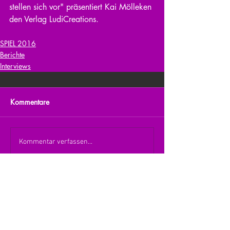
stellen sich vor" präsentiert Kai Mölleken 
den Verlag LudiCreations.
SPIEL 2016
Berichte
Interviews
Kommentare
Kommentar verfassen...
zurück zur Übersicht
nach oben