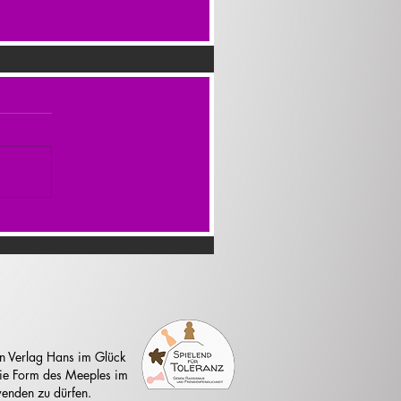
n Verlag Hans im Glück
 die Form des Meeples im
enden zu dürfen.