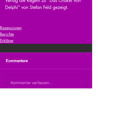
Verlag die Regeln zu "Das Orakel von 
Delphi" von Stefan Feld gezeigt.
Rezensionen
Berichte
Erklärer
Kommentare
Kommentar verfassen...
zurück zur Übersicht
nach oben