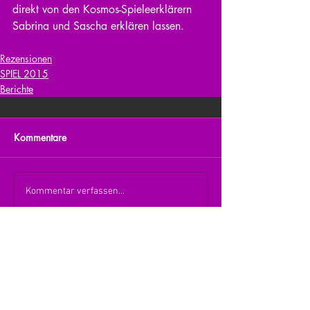
direkt von den Kosmos-Spieleerklärern 
Sabrina und Sascha erklären lassen. 
Rezensionen
SPIEL 2015
Berichte
Kommentare
Kommentar verfassen...
zurück zur Übersicht
nach oben